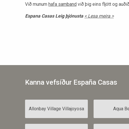
Við munum
hafa samband
við þig eins fljótt og auð
Espana Casas Leig þjónusta
< Lesa meira >
Kanna vefsíður España Casas
Allonbay Village Villajoyosa
Aqua B