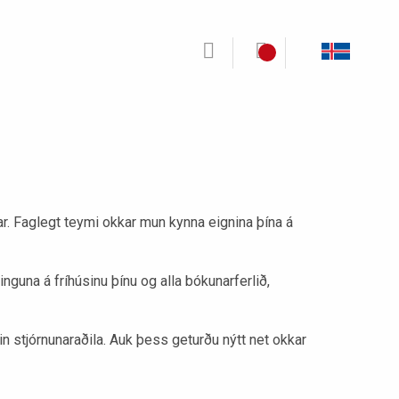
ar. Faglegt teymi okkar mun kynna eignina þína á
guna á fríhúsinu þínu og alla bókunarferlið,
in stjórnunaraðila. Auk þess geturðu nýtt net okkar