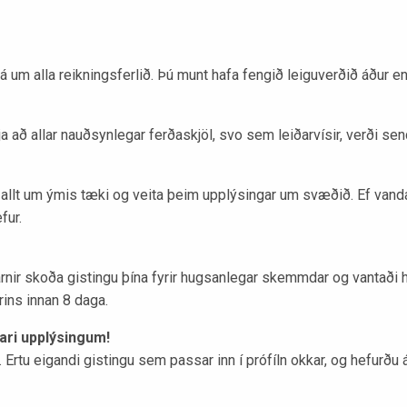
m alla reikningsferlið. Þú munt hafa fengið leiguverðið áður en 
að allar nauðsynlegar ferðaskjöl, svo sem leiðarvísir, verði send
ra allt um ýmis tæki og veita þeim upplýsingar um svæðið. Ef va
fur.
rarnir skoða gistingu þína fyrir hugsanlegar skemmdar og vantaði hlu
rins innan 8 daga.
ari upplýsingum!
i. Ertu eigandi gistingu sem passar inn í prófíln okkar, og hefur