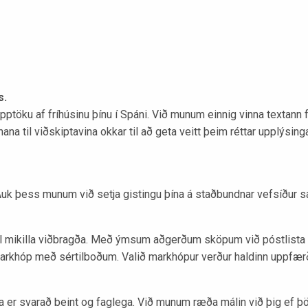
s.
ku af fríhúsinu þínu í Spáni. Við munum einnig vinna textann fy
 hana til viðskiptavina okkar til að geta veitt þeim réttar upplýsi
t. Auk þess munum við setja gistingu þína á staðbundnar vefsíður 
 til mikilla viðbragða. Með ýmsum aðgerðum sköpum við póstlist
markhóp með sértilboðum. Valið markhópur verður haldinn uppfær
er svarað beint og faglega. Við munum ræða málin við þig ef þör