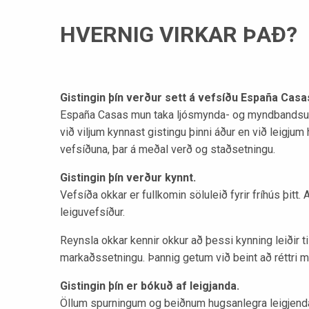
HVERNIG VIRKAR ÞAÐ?
Gistingin þín verður sett á vefsíðu España Casa
España Casas mun taka ljósmynda- og myndbandsupptö
við viljum kynnast gistingu þinni áður en við leigjum
vefsíðuna, þar á meðal verð og staðsetningu.
Gistingin þín verður kynnt.
Vefsíða okkar er fullkomin söluleið fyrir fríhús þit
leiguvefsíður.
Reynsla okkar kennir okkur að þessi kynning leiðir
markaðssetningu. Þannig getum við beint að réttri 
Gistingin þín er bókuð af leigjanda.
Öllum spurningum og beiðnum hugsanlegra leigjenda 