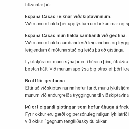
tilkynntar þér.
España Casas reiknar viðskiptavininum.
Við munum halda þér upplýstum um bókanirnar og sjá u
España Casas mun halda sambandi við gestina.
Við munum halda sambandi við leigjandann og tryggja 
leigjendum á mótunarstað og leiða þá að gistingu.
Lykilstjórarnir munu sýna þeim í húsinu þínu, útský
bestan hátt. Við munum upplýsa þig strax ef þörf kre
Brottför gestanna
Eftir að viðskiptavinurinn hefur farið, munu lykilstjó
munum við endurgreiða trygginguna til viðskiptavina
Þú ert eigandi gistingar sem hefur áhuga á frek
Fyrir okkur eru gæði og persónuleg nálgun lykilatrið
við okkur í gegnum tengiliðaskyldu okkar.