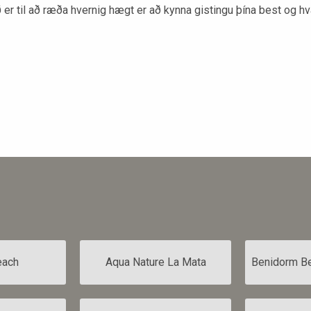
ið er til að ræða hvernig hægt er að kynna gistingu þína best og hv
each
Aqua Nature La Mata
Benidorm Be