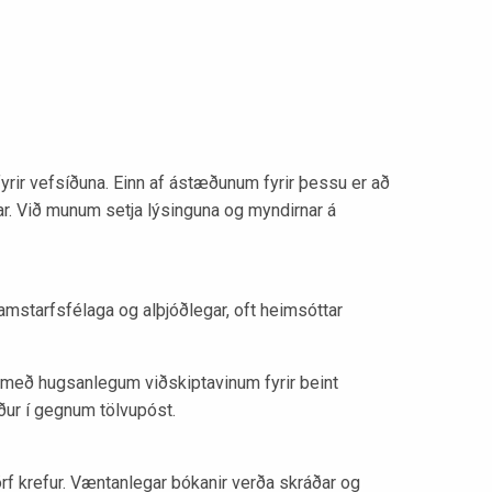
rir vefsíðuna. Einn af ástæðunum fyrir þessu er að
ngar. Við munum setja lýsinguna og myndirnar á
samstarfsfélaga og alþjóðlegar, oft heimsóttar
a með hugsanlegum viðskiptavinum fyrir beint
ður í gegnum tölvupóst.
f krefur. Væntanlegar bókanir verða skráðar og