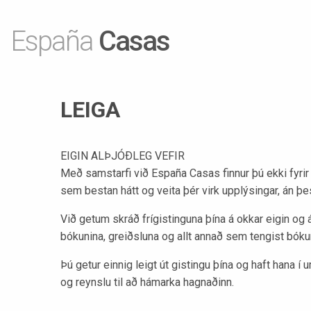
España
Casas
LEIGA
EIGIN ALÞJÓÐLEG VEFIR
Með samstarfi við España Casas finnur þú ekki fyrir 
sem bestan hátt og veita þér virk upplýsingar, án þes
Við getum skráð frígistinguna þína á okkar eigin og
bókunina, greiðsluna og allt annað sem tengist bóku
Þú getur einnig leigt út gistingu þína og haft hana 
og reynslu til að hámarka hagnaðinn.