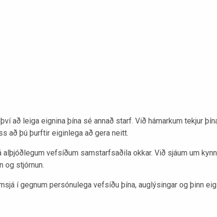
því að leiga eignina þína sé annað starf. Við hámarkum tekjur þín
s að þú þurftir eiginlega að gera neitt.
 á alþjóðlegum vefsíðum samstarfsaðila okkar. Við sjáum um kynnin
n og stjórnun.
í umsjá í gegnum persónulega vefsíðu þína, auglýsingar og þinn eig