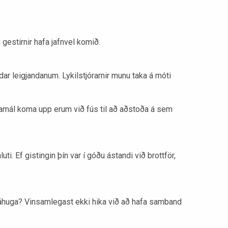
gestirnir hafa jafnvel komið.
ar leigjandanum. Lykilstjórarnir munu taka á móti
ndamál koma upp erum við fús til að aðstoða á sem
ti. Ef gistingin þín var í góðu ástandi við brottför,
ðu áhuga? Vinsamlegast ekki hika við að hafa samband